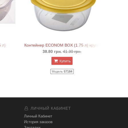
 л)
Контейнер ECONOM BOX (1.75 л) круглый
38.80 грн.
41.30 грн.
Купить
Модель
57184
ЛИЧНЫЙ КАБИНЕТ
Личный Кабинет
История заказов
Закладки