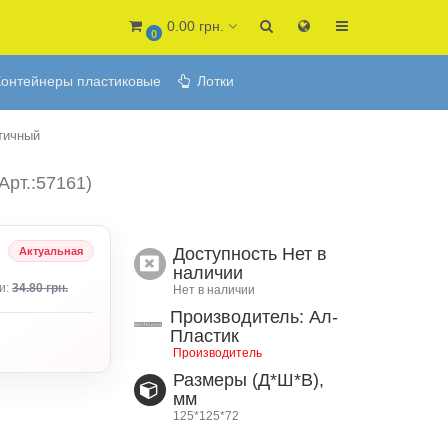
0.00 грн.
0
онтейнеры пластиковые
Лотки
етичный
Арт.:57161)
Доступность
Нет в
Актуальная
наличии
и:
34.80 грн.
Нет в наличии
Производитель: Ал-
Пластик
Производитель
Размеры (Д*Ш*В),
мм
125*125*72