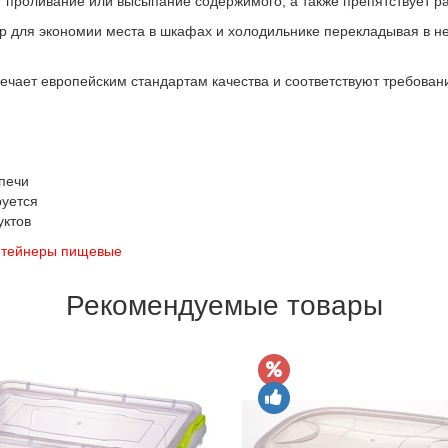
проливание или высыпание содержимого, а также препятствует р
р для экономии места в шкафах и холодильнике перекладывая в не
вечает европейским стандартам качества и соответствуют требован
печи
руется
уктов
нтейнеры пищевые
Рекомендуемые товары