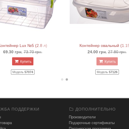
Контейнер Lux №5 (2.8 л)
Контейнер овальный (1.15
69.30 грн.
73.70 грн.
24.00 грн.
27.80 грн.
Купить
Купить
Модель
57074
Модель
57126
ЖБА ПОДДЕРЖКИ
ДОПОЛНИТЕЛЬНО
ы
Производители
 товара
Подарочные сертификаты
йта
Партнерская программа