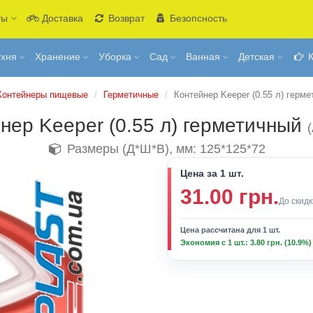
ты
Доставка
Возврат
Безопсность
ухня
Хранение
Уборка
Сад
Ванная
Детская
К
Контейнеры пищевые
Герметичные
Контейнер Keeper (0.55 л) герм
нер Keeper (0.55 л) герметичный
(
Размеры (Д*Ш*В), мм: 125*125*72
Цена за 1 шт.
31.00 грн.
До скидк
Цена рассчитана для 1 шт.
Экономия с 1 шт.: 3.80 грн. (10.9%)