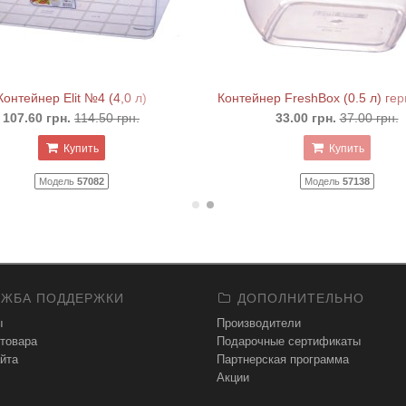
Контейнер Elit №4 (4,0 л)
Контейнер FreshBox (0.5 л) г
107.60 грн.
114.50 грн.
33.00 грн.
37.00 грн.
Купить
Купить
Модель
57082
Модель
57138
ЖБА ПОДДЕРЖКИ
ДОПОЛНИТЕЛЬНО
ы
Производители
 товара
Подарочные сертификаты
йта
Партнерская программа
Акции