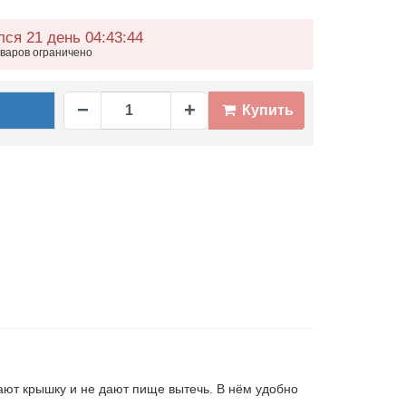
лся 21 день 04
43
44
оваров ограничено
−
+
Купить
ают крышку и не дают пище вытечь. В нём удобно