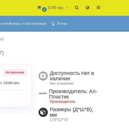
0.00 грн.
0
онтейнеры пластиковые
Лотки
л)
7)
Доступность
Нет в
Актуальная
наличии
и:
13.80 грн.
Нет в наличии
Производитель: Ал-
Пластик
Производитель
Размеры (Д*Ш*В),
мм
173*117*47