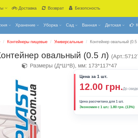
ты
Доставка
Возврат
Безопсность
ухня
Хранение
Уборка
Сад
Ванная
Детская
К
Контейнеры пищевые
Универсальные
Контейнер овальный (0.5 
Контейнер овальный (0.5 л)
(Арт.:5712
Размеры (Д*Ш*В), мм: 173*117*47
Цена за 1 шт.
12.00 грн.
До скидк
Цена рассчитана для 1 шт.
Экономия с 1 шт.: 1.80 грн. (13%)