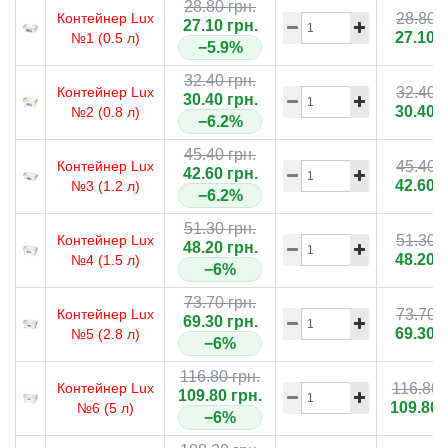
28.80 грн.
Контейнер Lux
28.80 г
27.10 грн.
27.10 г
№1 (0.5 л)
−5.9%
32.40 грн.
Контейнер Lux
32.40 г
30.40 грн.
30.40 г
№2 (0.8 л)
−6.2%
45.40 грн.
Контейнер Lux
45.40 г
42.60 грн.
42.60 г
№3 (1.2 л)
−6.2%
51.30 грн.
Контейнер Lux
51.30 г
48.20 грн.
48.20 г
№4 (1.5 л)
−6%
73.70 грн.
Контейнер Lux
73.70 г
69.30 грн.
69.30 г
№5 (2.8 л)
−6%
116.80 грн.
Контейнер Lux
116.80 
109.80 грн.
109.80 
№6 (5 л)
−6%