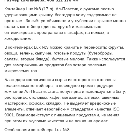
Размер контейнера: 450*312*170 мм
Контейнер Lux №8 (17 л), Ал-Пластик, с ручками плотно
удерживающими крышку, благодаря чему содержимое не
протекает. За счёт устойчивости и углублении в крышке можно
ставить контейнер один на другой и максимально
оптимизировать пространство в шкафах, на полках, в
холодильнике.
В контейнерах Lux №9 можно хранить и переносить: фрукты,
овощи, зелень, сыпучие, готовые продуты (бутерброды,
салаты, вторые блюда), бытовые мелочи. Также используется
для замораживания продуктов без потери полезных
микроэлементов.
Благодаря экологичности сырья из которого изготовлены
пластиковые контейнеры, в последнее время продукция
компании Ал-Пластик стала популярна и используется в быту,
ресторанах, столовых, кафе, магазинах, аптеках, швейных
мастерских, офисах, складах. Не выделяет вредоносные
элементы, отвечает европейским стандартам качества ISO
9001. Взаимодействует с пищевыми продуктами, не меняя
при этом их вкусовые качества и не влияя на аромат.
Особенности контейнера Lux №8: