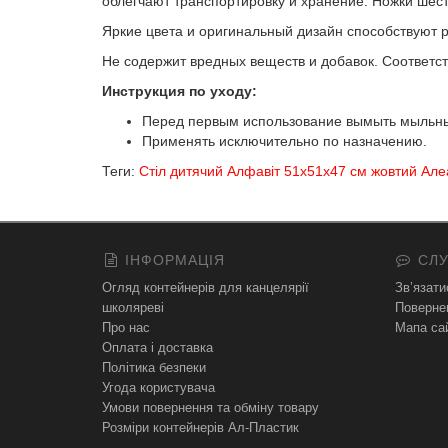
облегчают транспортировку и хранение. Ножки шес
Яркие цвета и оригинальный дизайн способствуют 
Не содержит вредных веществ и добавок. Соответс
Инструкция по уходу:
Перед первым использование вымыть мыльным
Применять исключительно по назначению.
Теги:
Стіл дитячий Алфавіт 51х51х47 см жовтий Ал
ІНФОРМАЦІЯ
СЛУ
Огляд контейнерів для канцелярії
Зв’язати
школяреві
Поверне
Про нас
Мапа са
Оплата і доставка
Політика безпеки
Угода користувача
Умови повернення та обміну товару
Розміри контейнерів Ал-Пластик