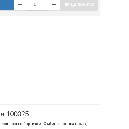
−
+
До кошика
на 100025
толешницы c бортиком. Съёмные ножки стола,