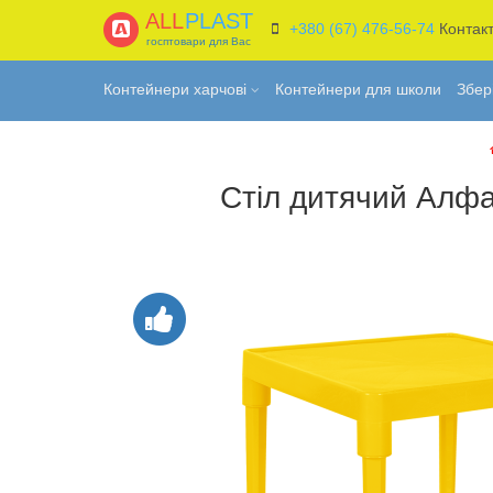
ALL
PLAST
+380 (67) 476-56-74
Контак
госптовари для Вас
Контейнери харчові
Контейнери для школи
Збер
Стіл дитячий Алф