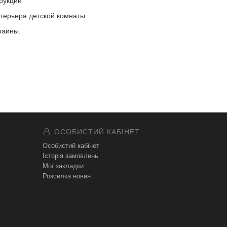
рукции
терьера детской комнаты.
раины.
ОСОБИСТИЙ КАБІНЕТ
Особистий кабінет
Історія замовлень
Мої закладки
Розсилка новин