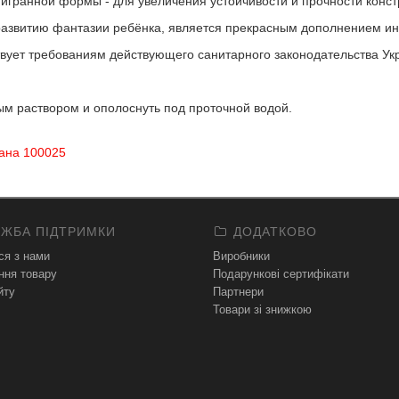
тигранной формы - для увеличения устойчивости и прочности конст
развитию фантазии ребёнка, является прекрасным дополнением ин
твует требованиям действующего санитарного законодательства Ук
 раствором и ополоснуть под проточной водой.
еана 100025
ЖБА ПІДТРИМКИ
ДОДАТКОВО
ся з нами
Виробники
ння товару
Подарункові сертифікати
йту
Партнери
Товари зі знижкою