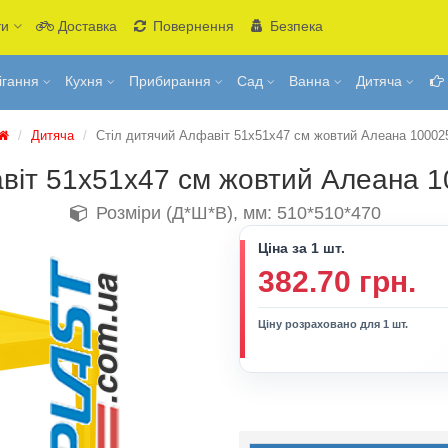
ти
Доставка
Повернення
Безпека
ігання
Кухня
Прибирання
Сад
Ванна
Дитяча
Дитяча
Стіл дитячий Алфавіт 51х51х47 см жовтий Алеана 10002
авіт 51х51х47 см жовтий Алеана 
Розміри (Д*Ш*В), мм: 510*510*470
Ціна за 1 шт.
382.70 грн.
Ціну розраховано для 1 шт.