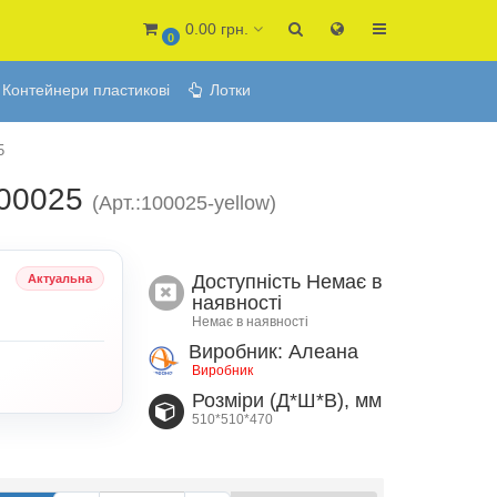
0.00 грн.
0
Контейнери пластикові
Лотки
5
100025
(Арт.:100025-yellow)
Доступність
Немає в
Актуальна
наявності
Немає в наявності
Виробник: Алеана
Виробник
Розміри (Д*Ш*В), мм
510*510*470