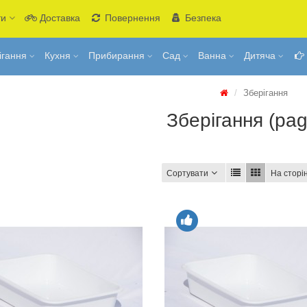
ти
Доставка
Повернення
Безпека
ігання
Кухня
Прибирання
Сад
Ванна
Дитяча
Зберігання
Зберігання (pag
Сортувати
На сторін