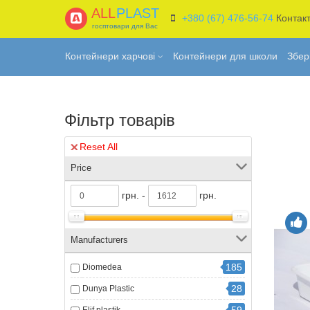
ALL
PLAST
+380 (67) 476-56-74
Контак
госптовари для Вас
Контейнери харчові
Контейнери для школи
Збер
Фільтр товарів
Reset All
Price
грн. -
грн.
Manufacturers
185
Diomedea
28
Dunya Plastic