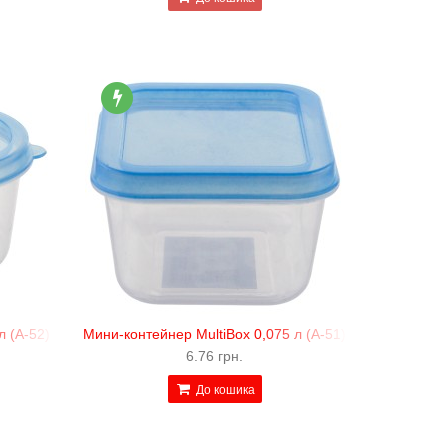
л (А-52)
Мини-контейнер MultiBox 0,075 л (А-51)
6.76 грн.
До кошика