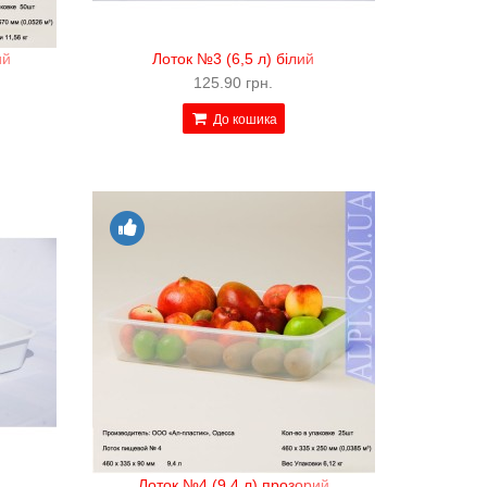
ий
Лоток №3 (6,5 л) білий
125.90 грн.
До кошика
Лоток №4 (9,4 л) прозорий