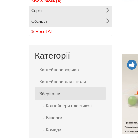
Show more (4)
44
10-29
Серія
75
30-79
Обсяг, л
3
80-99
Reset All
Категорії
Контейнери харчові
Контейнери для школи
Зберігання
- Контейнери пластикові
- Вішалки
- Комоди
Л