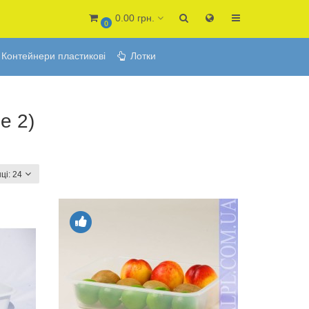
0.00 грн.
0
Контейнери пластикові
Лотки
e 2)
ці:
24