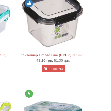
5 л)
Контейнер Limited Line (0.36 л) герметичний квадратн
48.20 грн.
51.30 грн.
До кошика