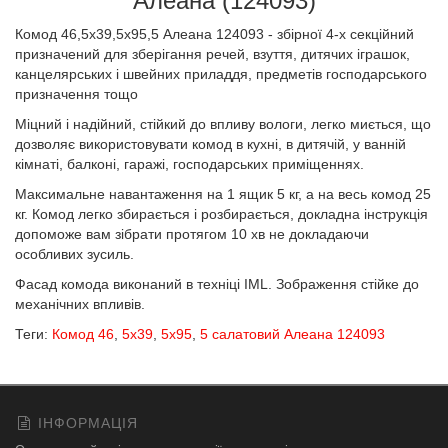
Алеана (124093)
Комод 46,5х39,5х95,5 Алеана 124093 - збірної 4-х секційний
призначений для зберігання речей, взуття, дитячих іграшок,
канцелярських і швейних приладдя, предметів господарського
призначення тощо
Міцний і надійний, стійкий до впливу вологи, легко миється, що
дозволяє використовувати комод в кухні, в дитячій, у ванній
кімнаті, балконі, гаражі, господарських приміщеннях.
Максимальне навантаження на 1 ящик 5 кг, а на весь комод 25
кг. Комод легко збирається і розбирається, докладна інструкція
допоможе вам зібрати протягом 10 хв не докладаючи
особливих зусиль.
Фасад комода виконаний в техніці IML. Зображення стійке до
механічних впливів.
Теги:
Комод 46
,
5х39
,
5х95
,
5 салатовий Алеана 124093
ІНФОРМАЦІЯ