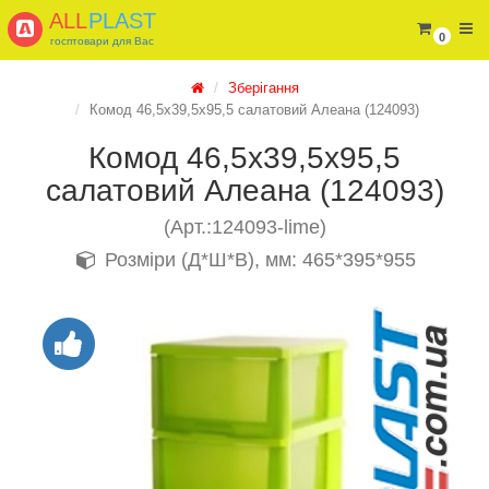
ALL
PLAST
0
госптовари для Вас
Зберігання
Комод 46,5х39,5х95,5 салатовий Алеана (124093)
Комод 46,5х39,5х95,5
салатовий Алеана (124093)
(Арт.:124093-lime)
Розміри (Д*Ш*В), мм: 465*395*955