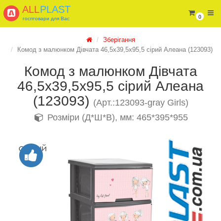
ALL
PLAST
0
госптовари для Вас
Зберігання
Комод з малюнком Дівчата 46,5х39,5х95,5 сірий Алеана (123093)
Комод з малюнком Дівчата
46,5х39,5х95,5 сірий Алеана
(123093)
(Арт.:123093-gray Girls)
Розміри (Д*Ш*В), мм: 465*395*955