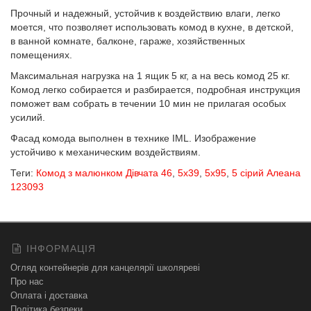
Прочный и надежный, устойчив к воздействию влаги, легко
моется, что позволяет использовать комод в кухне, в детской,
в ванной комнате, балконе, гараже, хозяйственных
помещениях.
Максимальная нагрузка на 1 ящик 5 кг, а на весь комод 25 кг.
Комод легко собирается и разбирается, подробная инструкция
поможет вам собрать в течении 10 мин не прилагая особых
усилий.
Фасад комода выполнен в технике IML. Изображение
устойчиво к механическим воздействиям.
Теги:
Комод з малюнком Дівчата 46
,
5х39
,
5х95
,
5 сірий Алеана
123093
ІНФОРМАЦІЯ
Огляд контейнерів для канцелярії школяреві
Про нас
Оплата і доставка
Політика безпеки