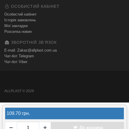
ОСОБИСТИЙ КАБІНЕТ
Особистий кабінет
Історія замовлень
Мої закладки
Розсилка новин
ЗВОРОТНІЙ ЗВʼЯЗОК
E-mail: Zakaz@allplast.com.ua
Чат-бот Telegram
Чат-бот Viber
ALLPLAST © 2026
109.70 грн.
−
+
До кошика