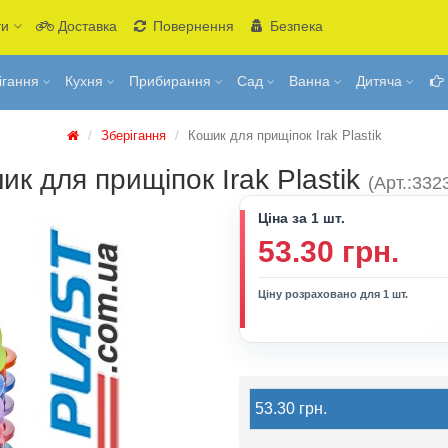
ти
Доставка
Повернення
Безпека
ігання
Кухня
Прибирання
Сад
Ванна
Дитяча
Зберігання
Кошик для прищіпок Irak Plastik
ик для прищіпок Irak Plastik
(Арт.:332
Ціна за 1 шт.
53.30 грн.
Ціну розраховано для 1 шт.
53.30 грн.