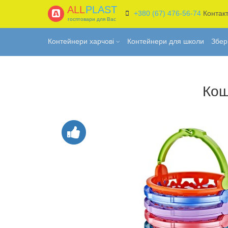
ALL
PLAST
+380 (67) 476-56-74
Контак
госптовари для Вас
Контейнери харчові
Контейнери для школи
Збер
Кош