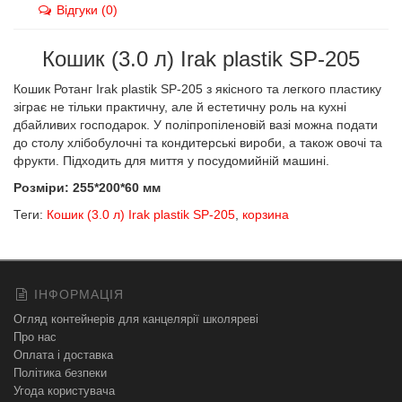
Відгуки (0)
Кошик (3.0 л) Irak plastik SP-205
Кошик Ротанг Irak plastik SP-205 з якісного та легкого пластику
зіграє не тільки практичну, але й естетичну роль на кухні
дбайливих господарок. У поліпропіленовій вазі можна подати
до столу хлібобулочні та кондитерські вироби, а також овочі та
фрукти. Підходить для миття у посудомийній машині.
Розміри: 255*200*60 мм
Теги:
Кошик (3.0 л) Irak plastik SP-205
,
корзина
ІНФОРМАЦІЯ
Огляд контейнерів для канцелярії школяреві
Про нас
Оплата і доставка
Політика безпеки
Угода користувача