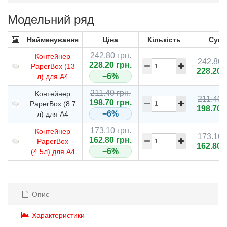
Модельний ряд
Найменування
Ціна
Кількість
Сума
242.80 грн.
Контейнер
242.80 
228.20 грн.
PaperBox (13
228.20 
−6%
л) для А4
211.40 грн.
Контейнер
211.40 
198.70 грн.
PaperBox (8.7
198.70 
−6%
л) для А4
173.10 грн.
Контейнер
173.10 
162.80 грн.
PaperBox
162.80 
−6%
(4.5л) для А4
Опис
Характеристики