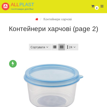
ALL
PLAST
0
госптовари для Вас
Контейнери харчові
Контейнери харчові (page 2)
Сортувати
24