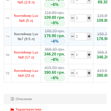
69.30 г
№5 (2.8 л)
−6%
116.80 грн.
Контейнер Lux
116.80 
109.80 грн.
109.80 
№6 (5 л)
−6%
188.20 грн.
Контейнер Lux
188.20 
176.90 грн.
176.90 
№7 (9.5 л)
−6%
368.30 грн.
Контейнер Lux
368.30 
346.20 грн.
346.20 
№8 (17 л)
−6%
415.50 грн.
Контейнер Lux
415.50 
390.60 грн.
390.60 
№9 (23 л)
−6%
Описание
Характеристики