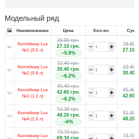
Модельный ряд
Наименование
Цена
Кол-во
Сумм
28.80 грн.
Контейнер Lux
28.80 г
27.10 грн.
27.10 г
№1 (0.5 л)
−5.9%
32.40 грн.
Контейнер Lux
32.40 г
30.40 грн.
30.40 г
№2 (0.8 л)
−6.2%
45.40 грн.
Контейнер Lux
45.40 г
42.60 грн.
42.60 г
№3 (1.2 л)
−6.2%
51.30 грн.
Контейнер Lux
51.30 г
48.20 грн.
48.20 г
№4 (1.5 л)
−6%
73.70 грн.
Контейнер Lux
73.70 г
69.30 грн.