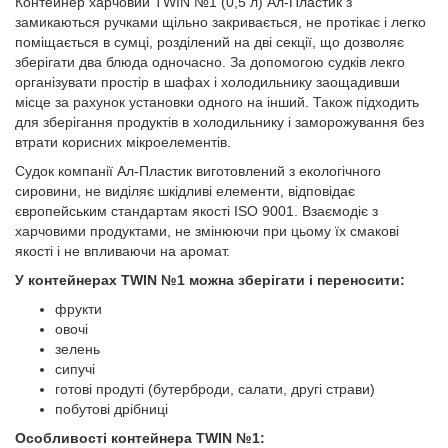
Контейнер харчовий TWIN №1 (0,5 л) Ал-Пластик з
замикаються ручками щільно закривається, не протікає і легко
поміщається в сумці, розділений на дві секції, що дозволяє
зберігати два блюда одночасно. За допомогою судків лекго
організувати простір в шафах і холодильнику заощадивши
місце за рахунок установки одного на інший. Також підходить
для зберігання продуктів в холодильнику і заморожування без
втрати корисних мікроелементів.
Судок компанії Ал-Пластик виготовлений з екологічного
сировини, не виділяє шкідливі елементи, відповідає
європейським стандартам якості ISO 9001. Взаємодіє з
харчовими продуктами, не змінюючи при цьому їх смакові
якості і не впливаючи на аромат.
У контейнерах TWIN №1
можна зберігати і переносити:
фрукти
овочі
зелень
сипучі
готові продуті (бутерброди, салати, другі страви)
побутові дрібниці
Особливості контейнера TWIN
№1: