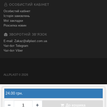
ОСОБИСТИЙ КАБІНЕТ
Особистий кабінет
Історія замовлень
Мої закладки
Розсилка новин
ЗВОРОТНІЙ ЗВʼЯЗОК
E-mail: Zakaz@allplast.com.ua
Чат-бот Telegram
Чат-бот Viber
ALLPLAST © 2026
24.00 грн.
−
+
До кошика