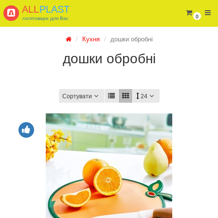
ALL
PLAST
0
госптовари для Вас
Кухня
дошки обробні
дошки обробні
Сортувати
24