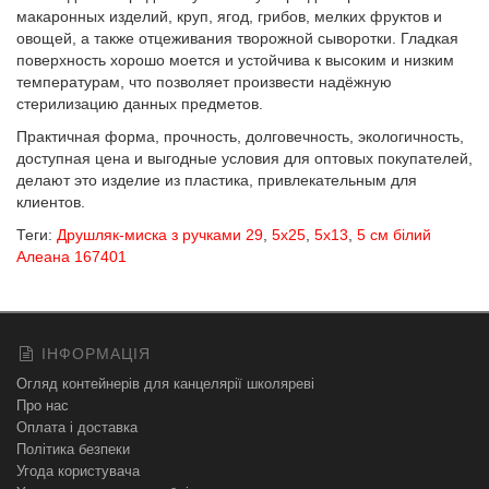
макаронных изделий, круп, ягод, грибов, мелких фруктов и
овощей, а также отцеживания творожной сыворотки. Гладкая
поверхность хорошо моется и устойчива к высоким и низким
температурам, что позволяет произвести надёжную
стерилизацию данных предметов.
Практичная форма, прочность, долговечность, экологичность,
доступная цена и выгодные условия для оптовых покупателей,
делают это изделие из пластика, привлекательным для
клиентов.
Теги:
Друшляк-миска з ручками 29
,
5х25
,
5х13
,
5 см білий
Алеана 167401
ІНФОРМАЦІЯ
Огляд контейнерів для канцелярії школяреві
Про нас
Оплата і доставка
Політика безпеки
Угода користувача