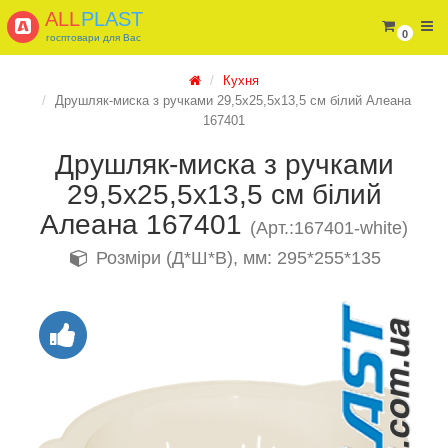
ALL
PLAST
0
госптовари для Вас
Кухня
Друшляк-миска з ручками 29,5х25,5х13,5 см білий Алеана
167401
Друшляк-миска з ручками
29,5х25,5х13,5 см білий
Алеана 167401
(Арт.:167401-white)
Розміри (Д*Ш*В), мм: 295*255*135