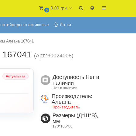
0.00 грн.
0
онтейнеры пластиковые
Лотки
мом Алеана 167041
а 167041
(Арт.:30024008)
Доступность
Нет в
Актуальная
наличии
Нет в наличии
Производитель:
Алеана
Производитель
Размеры (Д*Ш*В),
мм
170*105*80