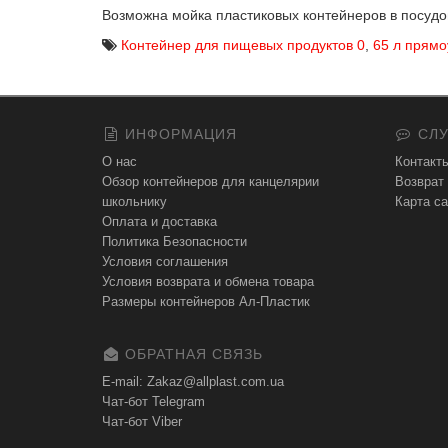
Возможна мойка пластиковых контейнеров в посудо
Контейнер для пищевых продуктов 0
,
65 л прямо
ИНФОРМАЦИЯ
СЛУ
О нас
Контакт
Обзор контейнеров для канцелярии
Возврат
школьнику
Карта са
Оплата и доставка
Политика Безопасности
Условия соглашения
Условия возврата и обмена товара
Размеры контейнеров Ал-Пластик
ОБРАТНАЯ СВЯЗЬ
E-mail: Zakaz@allplast.com.ua
Чат-бот Telegram
Чат-бот Viber