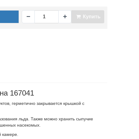
−
+
Купить
на 167041
ктов, герметично закрывается крышкой с
азования льда. Также можно хранить сыпучие
рошенных насекомых.
й камере.