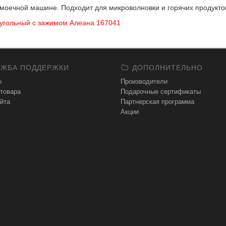
моечной машине. Подходит для микроволновки и горячих продукто
угольный с зажимом Алеана 167041
ЖБА ПОДДЕРЖКИ
ДОПОЛНИТЕЛЬНО
ы
Производители
 товара
Подарочные сертификаты
йта
Партнерская программа
Акции