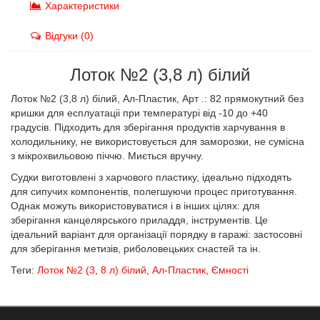
Характеристики
Відгуки (0)
Лоток №2 (3,8 л) білий
Лоток №2 (3,8 л) білий, Ал-Пластик, Арт .: 82 прямокутний без
кришки для есплуатаціі при температурі від -10 до +40
градусів. Підходить для зберігання продуктів харчування в
холодильнику, не використовується для заморозки, не сумісна
з мікрохвильовою піччю. Миється вручну.
Судки виготовлені з харчового пластику, ідеально підходять
для сипучих компонентів, полегшуючи процес приготування.
Однак можуть використовуватися і в інших цілях: для
зберігання канцелярського приладдя, інструментів. Це
ідеальний варіант для організації порядку в гаражі: застосовні
для зберігання метизів, риболовецьких снастей та ін.
Теги:
Лоток №2 (3
,
8 л) білий
,
Ал-Пластик
,
Ємності