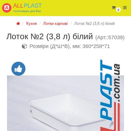
ALL
PLAST
0
госптовари для Вас
Кухня
Лотки харчові
Лоток №2 (3,8 л) білий
Лоток №2 (3,8 л) білий
(Арт.:57039)
Розміри (Д*Ш*В), мм: 360*258*71