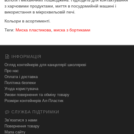
вологи і механічних пошкоджень. Підходить для контактування
з харчовими продуктами, миття в посудомийній машині і
використання в мікрохвильовій печі.
Кольори в асортименті.
Теги:
Миска пластикова
,
миска з бортиками
ІНФОРМАЦІЯ
Огляд контейнерів для канцелярії школяреві
Про нас
Оплата і доставка
Політика безпеки
Угода користувача
Умови повернення та обміну товару
Розміри контейнерів Ал-Пластик
СЛУЖБА ПІДТРИМКИ
Зв’язатися з нами
Повернення товару
Мапа сайту