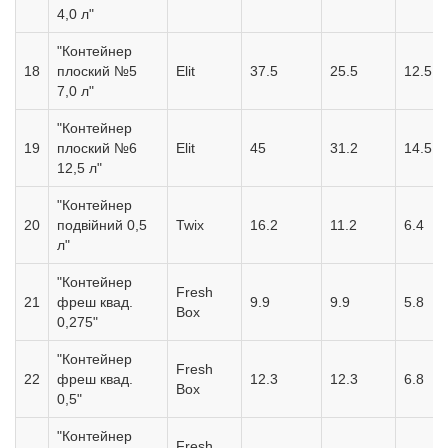
4,0 л"
"Контейнер
18
плоский №5
Elit
37.5
25.5
12.5
7,0 л"
"Контейнер
19
плоский №6
Elit
45
31.2
14.5
12,5 л"
"Контейнер
20
подвійний 0,5
Twix
16.2
11.2
6.4
л"
"Контейнер
Fresh
21
фреш квад.
9.9
9.9
5.8
Box
0,275"
"Контейнер
Fresh
22
фреш квад.
12.3
12.3
6.8
Box
0,5"
"Контейнер
Fresh