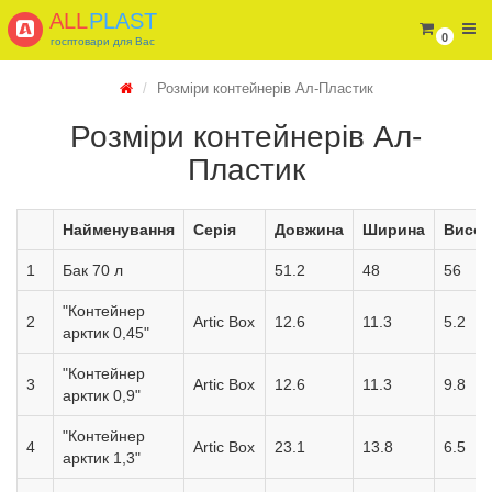
ALL
PLAST
0
госптовари для Вас
Розміри контейнерів Ал-Пластик
Розміри контейнерів Ал-
Пластик
Найменування
Серія
Довжина
Ширина
Висот
1
Бак 70 л
51.2
48
56
"Контейнер
2
Artic Box
12.6
11.3
5.2
арктик 0,45"
"Контейнер
3
Artic Box
12.6
11.3
9.8
арктик 0,9"
"Контейнер
4
Artic Box
23.1
13.8
6.5
арктик 1,3"