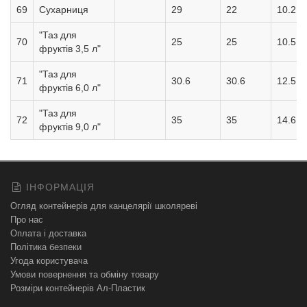
69
Сухарниця
29
22
10.2
"Таз для
70
25
25
10.5
фруктів 3,5 л"
"Таз для
71
30.6
30.6
12.5
фруктів 6,0 л"
"Таз для
72
35
35
14.6
фруктів 9,0 л"
ІНФОРМАЦІЯ
Огляд контейнерів для канцелярії школяреві
Про нас
Оплата і доставка
Політика безпеки
Угода користувача
Умови повернення та обміну товару
Розміри контейнерів Ал-Пластик