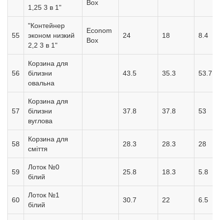
Box
1,25 3 в 1"
"Контейнер
Econom
55
эконом низкий
24
18
8.4
Box
2,2 3 в 1"
Корзина для
56
білизни
43.5
35.3
53.7
овальна
Корзина для
57
білизни
37.8
37.8
53
вуглова
Корзина для
58
28.3
28.3
28
сміття
Лоток №0
59
25.8
18.3
5.8
білий
Лоток №1
60
30.7
22
6.5
білий