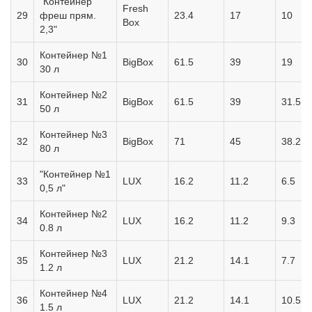
"Контейнер
Fresh
29
фреш прям.
23.4
17
10
Box
2,3"
Контейнер №1
30
BigBox
61.5
39
19
30 л
Контейнер №2
31
BigBox
61.5
39
31.5
50 л
Контейнер №3
32
BigBox
71
45
38.2
80 л
"Контейнер №1
33
LUX
16.2
11.2
6.5
0,5 л"
Контейнер №2
34
LUX
16.2
11.2
9.3
0.8 л
Контейнер №3
35
LUX
21.2
14.1
7.7
1.2 л
Контейнер №4
36
LUX
21.2
14.1
10.5
1.5 л