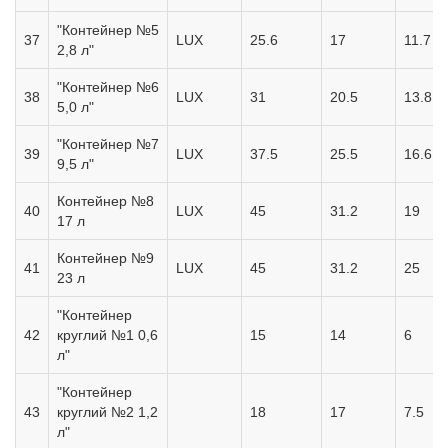
"Контейнер №5
37
LUX
25.6
17
11.7
2,8 л"
"Контейнер №6
38
LUX
31
20.5
13.8
5,0 л"
"Контейнер №7
39
LUX
37.5
25.5
16.6
9,5 л"
Контейнер №8
40
LUX
45
31.2
19
17 л
Контейнер №9
41
LUX
45
31.2
25
23 л
"Контейнер
42
круглий №1 0,6
15
14
6
л"
"Контейнер
43
круглий №2 1,2
18
17
7.5
л"