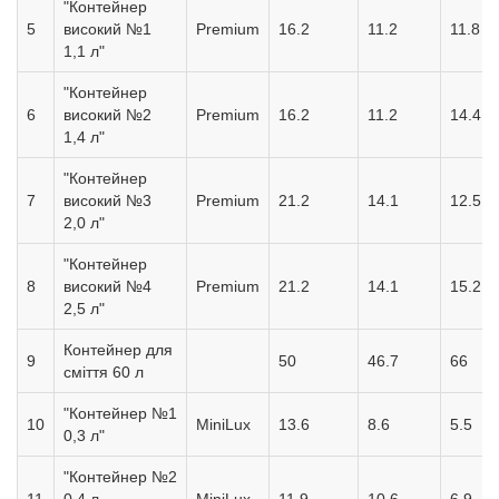
"Контейнер
5
високий №1
Premium
16.2
11.2
11.8
1,1 л"
"Контейнер
6
високий №2
Premium
16.2
11.2
14.4
1,4 л"
"Контейнер
7
високий №3
Premium
21.2
14.1
12.5
2,0 л"
"Контейнер
8
високий №4
Premium
21.2
14.1
15.2
2,5 л"
Контейнер для
9
50
46.7
66
сміття 60 л
"Контейнер №1
10
MiniLux
13.6
8.6
5.5
0,3 л"
"Контейнер №2