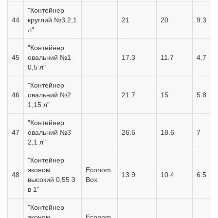
"Контейнер
44
круглий №3 2,1
21
20
9.3
л"
"Контейнер
45
овальний №1
17.3
11.7
4.7
0,5 л"
"Контейнер
46
овальний №2
21.7
15
5.8
1,15 л"
"Контейнер
47
овальний №3
26.6
18.6
7
2,1 л"
"Контейнер
эконом
Econom
48
13.9
10.4
6.5
высокий 0,55 3
Box
в 1"
"Контейнер
эконом
Econom