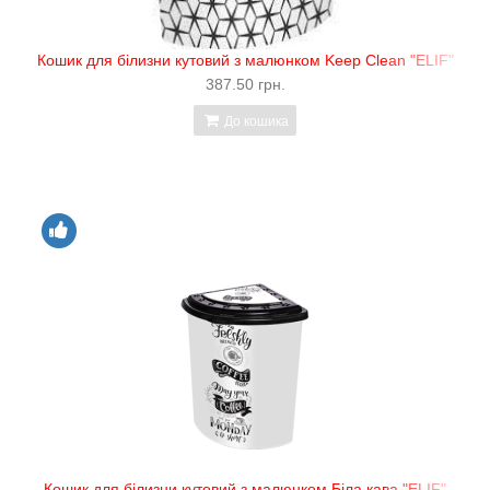
Кошик для білизни кутовий з малюнком Keep Clean "ELIF"
387.50 грн.
До кошика
Кошик для білизни кутовий з малюнком Біла кава "ELIF"