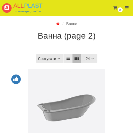
ALL
PLAST
0
госптовари для Вас
Ванна
Ванна (page 2)
Сортувати
24