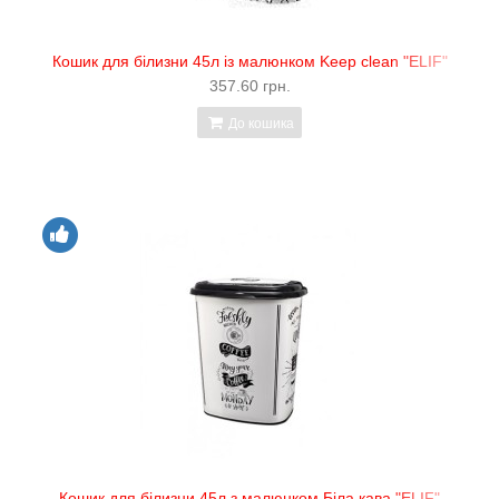
Кошик для білизни 45л із малюнком Keep clean "ELIF"
357.60 грн.
До кошика
Кошик для білизни 45л з малюнком Біла кава "ELIF"