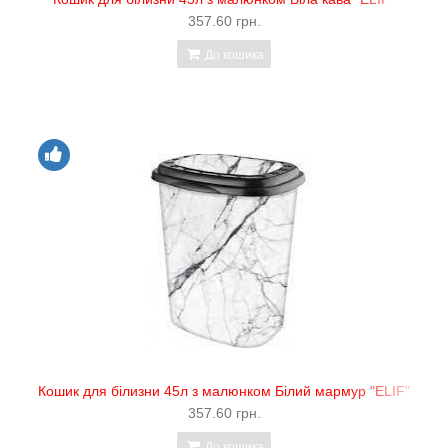
357.60 грн.
До кошика
Кошик для білизни 45л з малюнком Білий мармур "ELIF"
357.60 грн.
До кошика