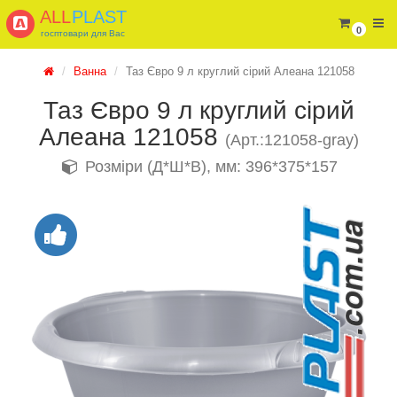
ALL
PLAST
0
госптовари для Вас
Ванна
Таз Євро 9 л круглий сірий Алеана 121058
Таз Євро 9 л круглий сірий
Алеана 121058
(Арт.:121058-gray)
Розміри (Д*Ш*В), мм: 396*375*157