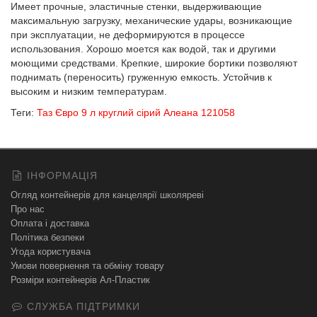
Имеет прочные, эластичные стенки, выдерживающие
максимальную загрузку, механические удары, возникающие
при эксплуатации, не деформируются в процессе
использования. Хорошо моется как водой, так и другими
моющими средствами. Крепкие, широкие бортики позволяют
поднимать (переносить) груженную емкость. Устойчив к
высоким и низким температурам.
Теги:
Таз Євро 9 л круглий сірий Алеана 121058
ІНФОРМАЦІЯ
Огляд контейнерів для канцелярії школяреві
Про нас
Оплата і доставка
Політика безпеки
Угода користувача
Умови повернення та обміну товару
Розміри контейнерів Ал-Пластик
СЛУЖБА ПІДТРИМКИ