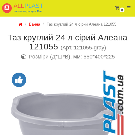
ALL
PLAST
0
госптовари для Вас
Ванна
Таз круглий 24 л сірий Алеана 121055
Таз круглий 24 л сірий Алеана
121055
(Арт.:121055-gray)
Розміри (Д*Ш*В), мм: 550*400*225