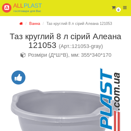
ALL
PLAST
0
госптовари для Вас
Ванна
Таз круглий 8 л сірий Алеана 121053
Таз круглий 8 л сірий Алеана
121053
(Арт.:121053-gray)
Розміри (Д*Ш*В), мм: 355*340*170