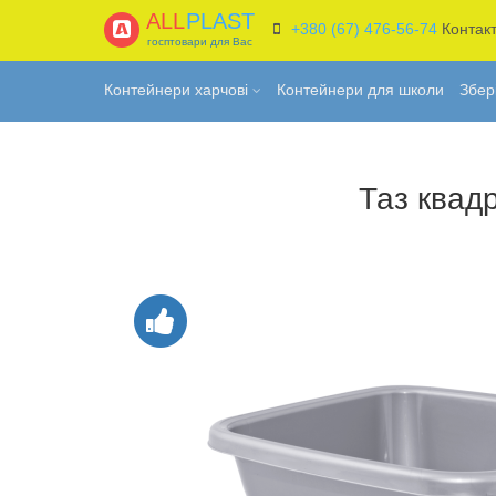
ALL
PLAST
+380 (67) 476-56-74
Контак
госптовари для Вас
Контейнери харчові
Контейнери для школи
Збер
Таз квад