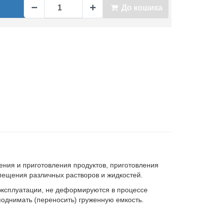
−
+
До кошика
2
ения и приготовления продуктов, приготовления
емещения различных растворов и жидкостей.
эксплуатации, не деформируются в процессе
поднимать (переносить) груженную емкость.