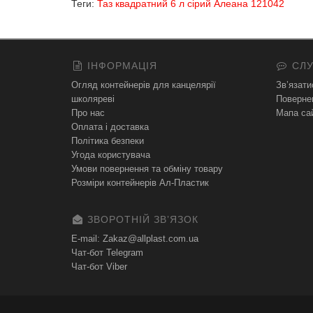
Теги:
Таз квадратний 6 л сірий Алеана 121042
ІНФОРМАЦІЯ
СЛУ
Огляд контейнерів для канцелярії
Зв’язати
школяреві
Поверне
Про нас
Мапа са
Оплата і доставка
Політика безпеки
Угода користувача
Умови повернення та обміну товару
Розміри контейнерів Ал-Пластик
ЗВОРОТНІЙ ЗВʼЯЗОК
E-mail: Zakaz@allplast.com.ua
Чат-бот Telegram
Чат-бот Viber