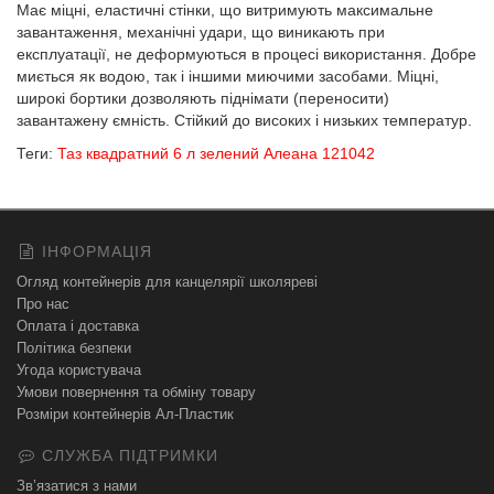
Має міцні, еластичні стінки, що витримують максимальне
завантаження, механічні удари, що виникають при
експлуатації, не деформуються в процесі використання. Добре
миється як водою, так і іншими миючими засобами. Міцні,
широкі бортики дозволяють піднімати (переносити)
завантажену ємність. Стійкий до високих і низьких температур.
Теги:
Таз квадратний 6 л зелений Алеана 121042
ІНФОРМАЦІЯ
Огляд контейнерів для канцелярії школяреві
Про нас
Оплата і доставка
Політика безпеки
Угода користувача
Умови повернення та обміну товару
Розміри контейнерів Ал-Пластик
СЛУЖБА ПІДТРИМКИ
Зв’язатися з нами