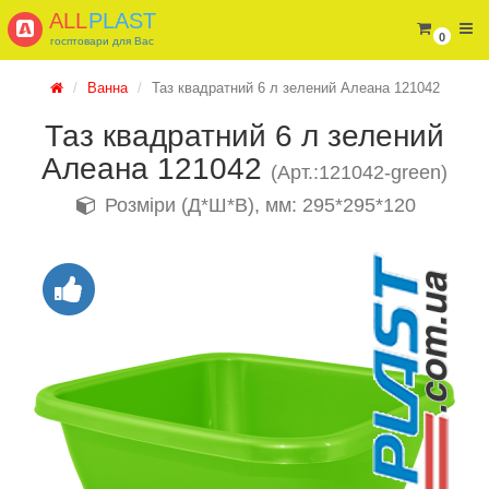
ALL
PLAST
0
госптовари для Вас
Ванна
Таз квадратний 6 л зелений Алеана 121042
Таз квадратний 6 л зелений
Алеана 121042
(Арт.:121042-green)
Розміри (Д*Ш*В), мм: 295*295*120