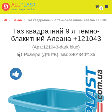
ALL
PLAST
0
госптовари для Вас
Ванна
Таз квадратний 9 л темно-блакитний Алеана +121043
Таз квадратний 9 л темно-
блакитний Алеана +121043
(Арт.:121043-dark blue)
Розміри (Д*Ш*В), мм: 340*340*135