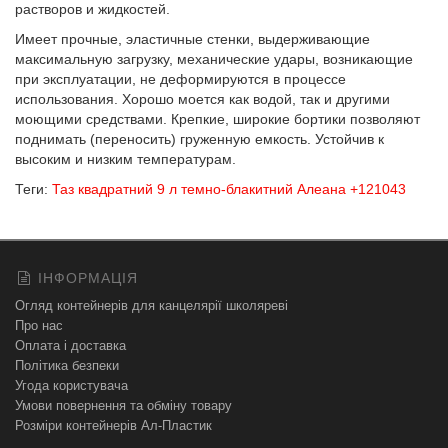
растворов и жидкостей.
Имеет прочные, эластичные стенки, выдерживающие
максимальную загрузку, механические удары, возникающие
при эксплуатации, не деформируются в процессе
использования. Хорошо моется как водой, так и другими
моющими средствами. Крепкие, широкие бортики позволяют
поднимать (переносить) груженную емкость. Устойчив к
высоким и низким температурам.
Теги:
Таз квадратний 9 л темно-блакитний Алеана +121043
ІНФОРМАЦІЯ
Огляд контейнерів для канцелярії школяреві
Про нас
Оплата і доставка
Політика безпеки
Угода користувача
Умови повернення та обміну товару
Розміри контейнерів Ал-Пластик