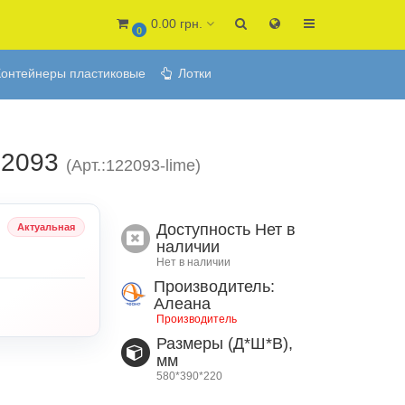
0.00 грн.
0
онтейнеры пластиковые
Лотки
22093
(Арт.:122093-lime)
Доступность
Нет в
Актуальная
наличии
Нет в наличии
Производитель:
Алеана
Производитель
Размеры (Д*Ш*В),
мм
580*390*220