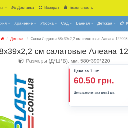
ты
Доставка
Возврат
Безопсность
ухня
Хранение
Уборка
Сад
Ванная
Детская
К
Детская
Санки Ледянки 58х39х2,2 см салатовые Алеана 122093
58х39х2,2 см салатовые Алеана 1
Размеры (Д*Ш*В), мм: 580*390*220
Цена за 1 шт.
60.50 грн.
Цена рассчитана для 1 шт.