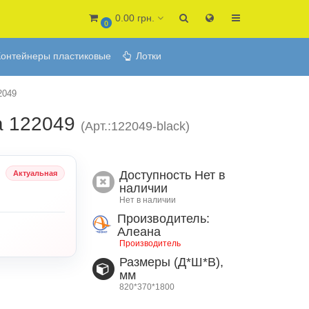
0.00 грн.
0
онтейнеры пластиковые
Лотки
2049
а 122049
(Арт.:122049-black)
Доступность
Нет в
Актуальная
наличии
Нет в наличии
Производитель:
Алеана
Производитель
Размеры (Д*Ш*В),
мм
820*370*1800