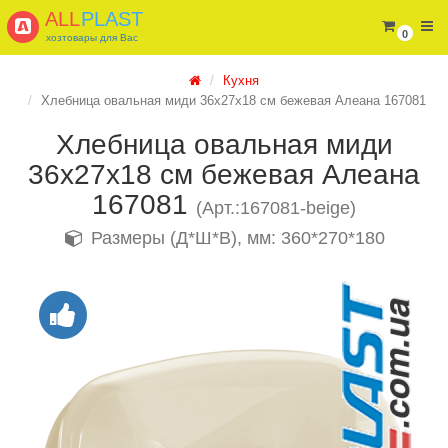
ALL
PLAST
0
хозтовары для Вас
Кухня
Хлебница овальная миди 36х27х18 см бежевая Алеана 167081
Хлебница овальная миди
36х27х18 см бежевая Алеана
167081
(Арт.:167081-beige)
Размеры (Д*Ш*В), мм: 360*270*180