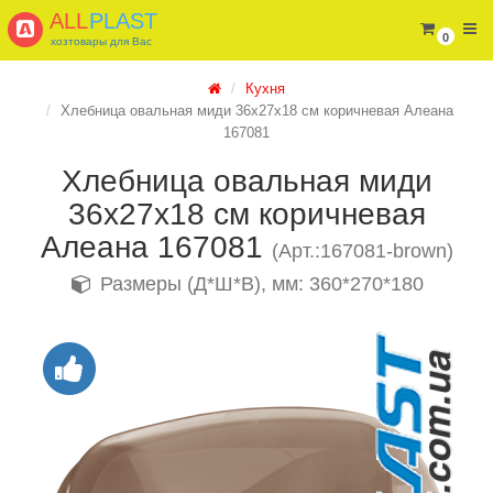
ALL
PLAST
0
хозтовары для Вас
Кухня
Хлебница овальная миди 36х27х18 см коричневая Алеана
167081
Хлебница овальная миди
36х27х18 см коричневая
Алеана 167081
(Арт.:167081-brown)
Размеры (Д*Ш*В), мм: 360*270*180