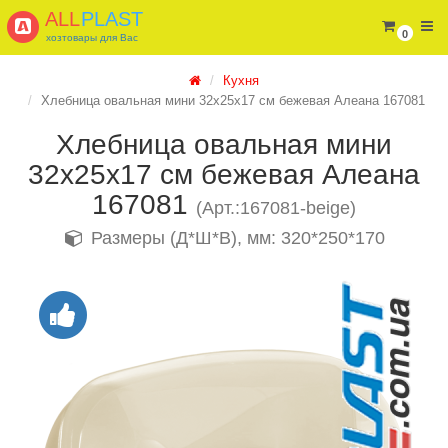
ALL
PLAST
0
хозтовары для Вас
Кухня
Хлебница овальная мини 32х25х17 см бежевая Алеана 167081
Хлебница овальная мини
32х25х17 см бежевая Алеана
167081
(Арт.:167081-beige)
Размеры (Д*Ш*В), мм: 320*250*170