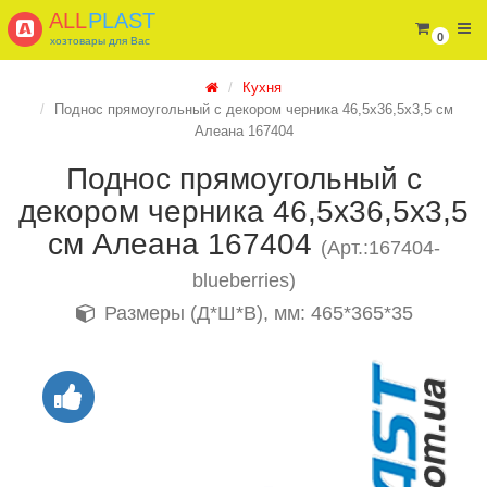
ALL
PLAST
0
хозтовары для Вас
Кухня
Поднос прямоугольный с декором черника 46,5х36,5х3,5 см
Алеана 167404
Поднос прямоугольный с
декором черника 46,5х36,5х3,5
см Алеана 167404
(Арт.:167404-
blueberries)
Размеры (Д*Ш*В), мм: 465*365*35