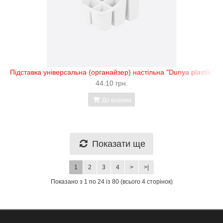
Підставка універсальна (органайзер) настільна "Dunya plastik"
44.10 грн.
До кошика
Показати ще
1
2
3
4
>
>|
Показано з 1 по 24 із 80 (всього 4 сторінок)