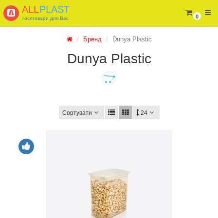
ALL
PLAST
0
госптовари для Вас
Бренд
Dunya Plastic
Dunya Plastic
Сортувати
24