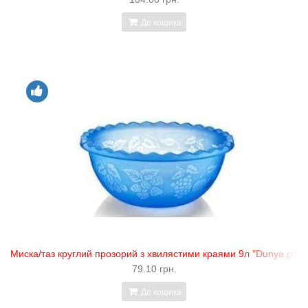
До кошика
Миска/таз круглий прозорий з хвилястими краями 9л "Dunya plast
79.10 грн.
До кошика