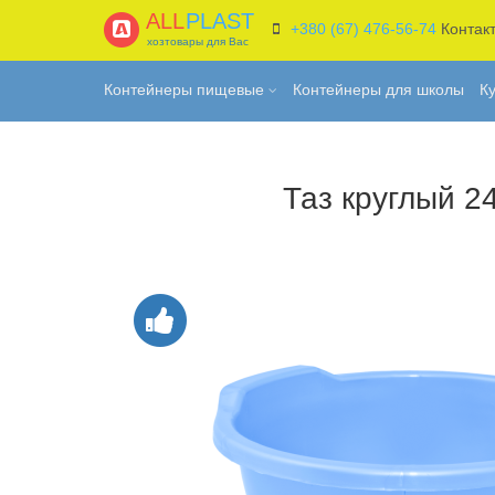
ALL
PLAST
+380 (67) 476-56-74
Контак
хозтовары для Вас
Контейнеры пищевые
Контейнеры для школы
К
Таз круглый 2