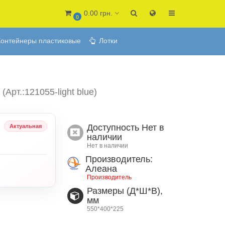
0.00 грн.
0
онтейнеры пластиковые
Лотки
5
(Арт.:121055-light blue)
Доступность
Нет в
Актуальная
наличии
Нет в наличии
Производитель:
Алеана
Производитель
Размеры (Д*Ш*В),
мм
550*400*225