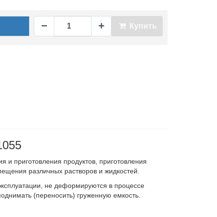
−
+
Купить
1055
ия и приготовления продуктов, приготовления
емещения различных растворов и жидкостей.
эксплуатации, не деформируются в процессе
поднимать (переносить) груженную емкость.