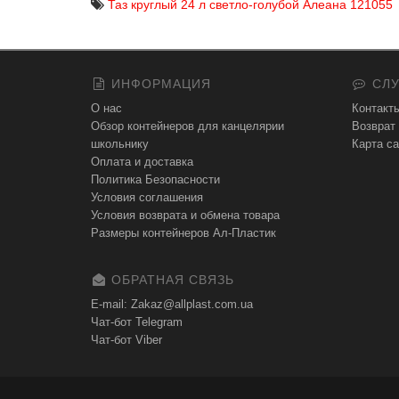
Таз круглый 24 л светло-голубой Алеана 121055
ИНФОРМАЦИЯ
СЛУ
О нас
Контакт
Обзор контейнеров для канцелярии
Возврат
школьнику
Карта са
Оплата и доставка
Политика Безопасности
Условия соглашения
Условия возврата и обмена товара
Размеры контейнеров Ал-Пластик
ОБРАТНАЯ СВЯЗЬ
E-mail: Zakaz@allplast.com.ua
Чат-бот Telegram
Чат-бот Viber