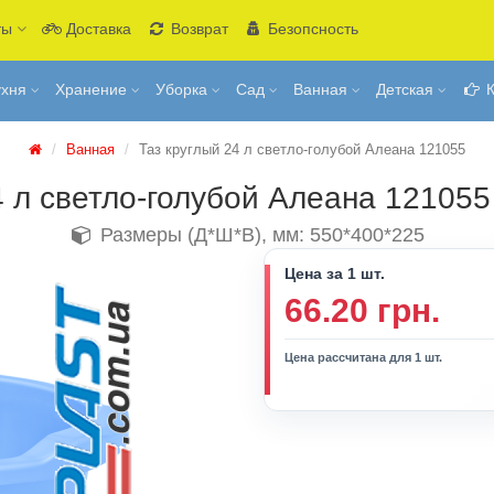
ты
Доставка
Возврат
Безопсность
ухня
Хранение
Уборка
Сад
Ванная
Детская
К
Ванная
Таз круглый 24 л светло-голубой Алеана 121055
4 л светло-голубой Алеана 12105
Размеры (Д*Ш*В), мм: 550*400*225
Цена за 1 шт.
66.20 грн.
Цена рассчитана для 1 шт.