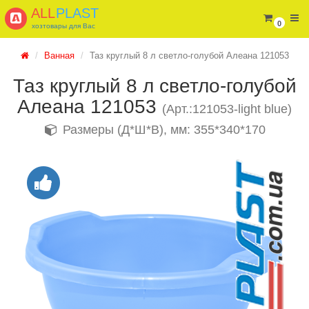
ALL
PLAST
0
хозтовары для Вас
Ванная
Таз круглый 8 л светло-голубой Алеана 121053
Таз круглый 8 л светло-голубой
Алеана 121053
(Арт.:121053-light blue)
Размеры (Д*Ш*В), мм: 355*340*170