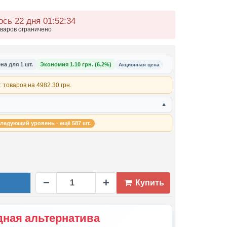
сь 22 дня 01
:
52
:
32
оваров ограничено
на для 1 шт.
Экономия 1.10 грн. (6.2%)
Акционная цена
 товаров на 4982.30 грн.
▼
ледующий уровень · ещё 587 шт.
−
+
Купить
ная альтернатива