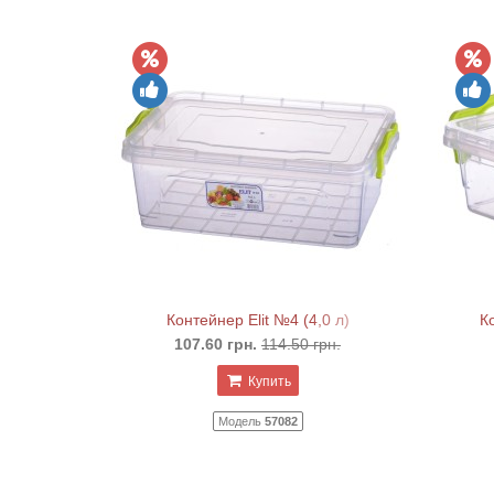
1.1 л)
Контейнер Elit №4 (4,0 л)
К
н.
107.60 грн.
114.50 грн.
Купить
Модель
57082