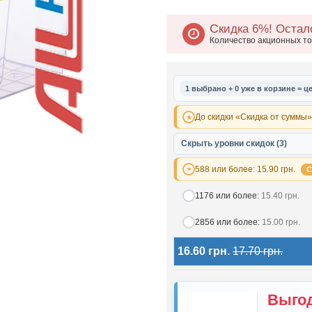
Скидка 6%!
Остало
Количество акционных т
1 выбрано + 0 уже в корзине = це
До скидки «Скидка от суммы»:
Скрыть уровни скидок (3)
588 или более:
15.90 грн.
С
1176 или более:
15.40 грн.
2856 или более:
15.00 грн.
16.60 грн.
17.70 грн.
Выгод