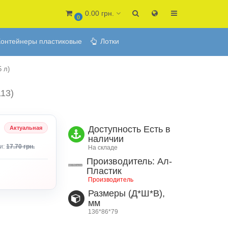
0.00 грн.
0
онтейнеры пластиковые
Лотки
 л)
113)
Доступность
Есть в
Актуальная
наличии
и:
17.70 грн.
На складе
Производитель: Ал-
Пластик
Производитель
Размеры (Д*Ш*В),
мм
136*86*79