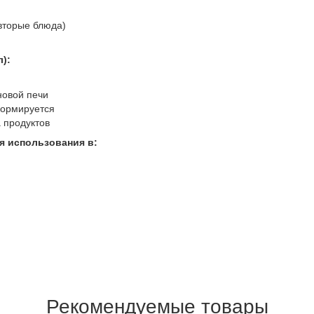
 вторые блюда)
л):
новой печи
формируется
 продуктов
ля использования в:
Рекомендуемые товары