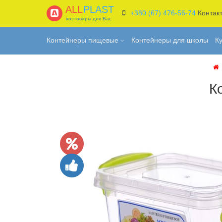
ALL
PLAST
+380 (67) 476-56-74
Контак
хозтовары для Вас
Контейнеры пищевые
Контейнеры для школы
К
К