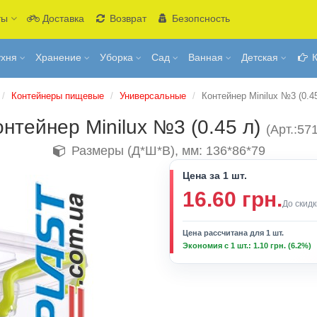
ты
Доставка
Возврат
Безопсность
ухня
Хранение
Уборка
Сад
Ванная
Детская
К
Контейнеры пищевые
Универсальные
Контейнер Minilux №3 (0.45
онтейнер Minilux №3 (0.45 л)
(Арт.:57
Размеры (Д*Ш*В), мм: 136*86*79
Цена за 1 шт.
16.60 грн.
До скидк
Цена рассчитана для 1 шт.
Экономия с 1 шт.: 1.10 грн. (6.2%)