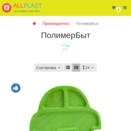
ALL
PLAST
0
хозтовары для Вас
Производитель
ПолимерБыт
ПолимерБыт
Сортировка
24