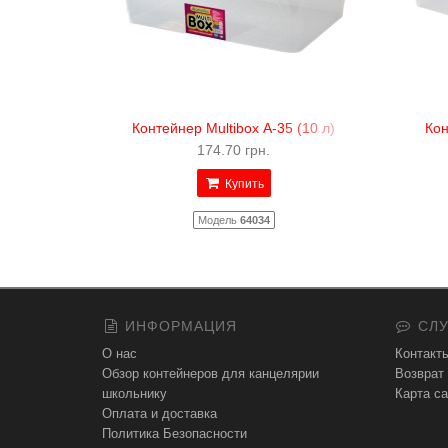
Контейнер Multibox А-35 (10 л)
Кон
174.70 грн.
Купить
Модель
64034
ИНФОРМАЦИЯ
СЛУ
О нас
Контакт
Обзор контейнеров для канцелярии
Возврат
школьнику
Карта са
Оплата и доставка
Политика Безопасности