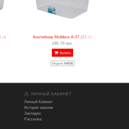
5 л)
Контейнер Multibox А-37 (13 л)
195.70 грн.
Купить
Модель
64036
ЛИЧНЫЙ КАБИНЕТ
Личный Кабинет
История заказов
Закладки
Рассылка