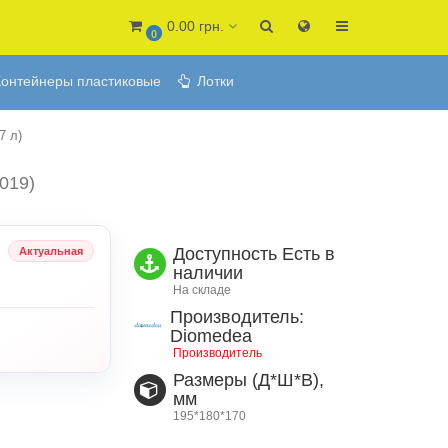
0.00 грн.
0
онтейнеры пластиковые
Лотки
7 л)
4019)
Доступность
Есть в
Актуальная
наличии
На складе
Производитель:
Diomedea
Производитель
Размеры (Д*Ш*В),
мм
195*180*170