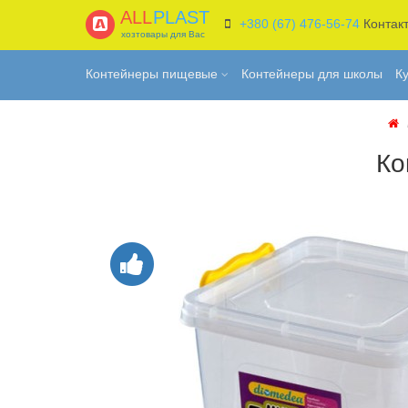
ALL
PLAST
+380 (67) 476-56-74
Контак
хозтовары для Вас
Контейнеры пищевые
Контейнеры для школы
К
Ко