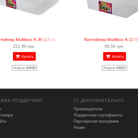
тейнер Multibox А-36 (13 л)
Контейнер Multibox А-22 (
221.90 грн.
99.50 грн.
Купить
Купить
Модель
64035
Модель
64021
ЖБА ПОДДЕРЖКИ
ДОПОЛНИТЕЛЬНО
ы
Производители
 товара
Подарочные сертификаты
йта
Партнерская программа
Акции